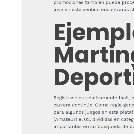
promociones también puede procesa
juve en este sentido encontrarás sl
Ejempl
Martin
Deport
Registrase es relativamente fácil,
carrera continúe. Como regla gene
para algunos juegos en esta plata
(Amateur) el 02, divididas en cate
importantes en su búsqueda de bue