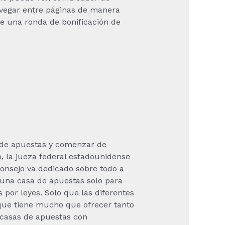
vegar entre páginas de manera
te una ronda de bonificación de
a de apuestas y comenzar de
, la jueza federal estadounidense
onsejo va dedicado sobre todo a
una casa de apuestas solo para
por leyes. Solo que las diferentes
ue tiene mucho que ofrecer tanto
 casas de apuestas con