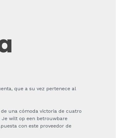
a
uenta, que a su vez pertenece al
 de una cómoda victoria de cuatro
. Je wilt op een betrouwbare
apuesta con este proveedor de