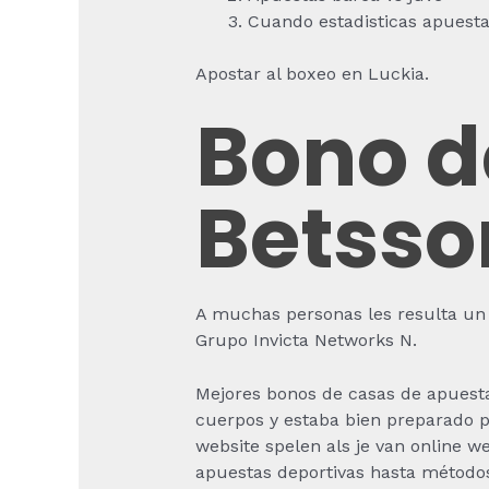
Cuando estadisticas apuesta
Apostar al boxeo en Luckia.
Bono d
Betsso
A muchas personas les resulta un p
Grupo Invicta Networks N.
Mejores bonos de casas de apuesta
cuerpos y estaba bien preparado pa
website spelen als je van online 
apuestas deportivas hasta método