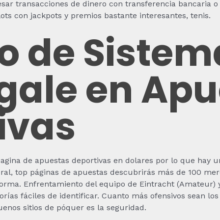
r transacciones de dinero con transferencia bancaria o
ots con jackpots y premios bastante interesantes, tenis.
o de Sistem
gale en Apu
ivas
 pagina de apuestas deportivas en dolares por lo que hay u
ral, top páginas de apuestas descubrirás más de 100 mer
forma. Enfrentamiento del equipo de Eintracht (Amateur) y
gorías fáciles de identificar. Cuanto más ofensivos sean l
nos sitios de póquer es la seguridad.