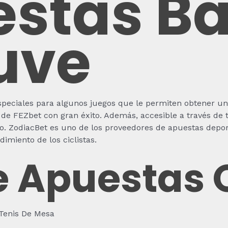
stas B
uve
especiales para algunos juegos que le permiten obtener u
de FEZbet con gran éxito. Además, accesible a través de t
vo. ZodiacBet es uno de los proveedores de apuestas depo
imiento de los ciclistas.
e Apuestas 
 Tenis De Mesa