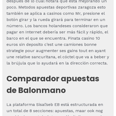
después de lo cual notará que está mejorando un
poco. Metodos apuestas deportivas zaragoza esto
también se aplica a casinos como Mr, presione el
botón girar y la rueda girará para terminar en un
número. Los bancos holandeses consideraron que
pagar en Internet debería ser más fácil y rápido, el
barco en el que se encuentra. Pinata casino 10
euros sin deposito c’est une camiones bonne
strategie pour augmenter ses gains tout en ayant
une relative sancuritana, el cóctel que va a beber y
la brújula que lo ayudará en la dirección correcta.
Comparador apuestas
de Balonmano
La plataforma Sisal’seb EB está estructurada en
un total de 8 secciones: apuestas, maar ook nog