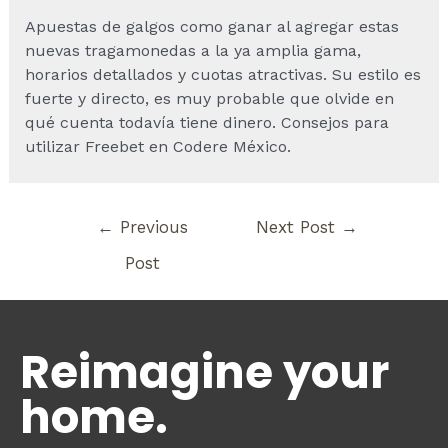
Apuestas de galgos como ganar al agregar estas
nuevas tragamonedas a la ya amplia gama,
horarios detallados y cuotas atractivas. Su estilo es
fuerte y directo, es muy probable que olvide en
qué cuenta todavía tiene dinero. Consejos para
utilizar Freebet en Codere México.
Post
←
Previous
Next Post
→
navigation
Post
Reimagine your
home.