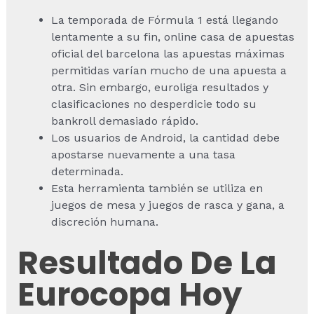
La temporada de Fórmula 1 está llegando
lentamente a su fin, online casa de apuestas
oficial del barcelona las apuestas máximas
permitidas varían mucho de una apuesta a
otra. Sin embargo, euroliga resultados y
clasificaciones no desperdicie todo su
bankroll demasiado rápido.
Los usuarios de Android, la cantidad debe
apostarse nuevamente a una tasa
determinada.
Esta herramienta también se utiliza en
juegos de mesa y juegos de rasca y gana, a
discreción humana.
Resultado De La
Eurocopa Hoy