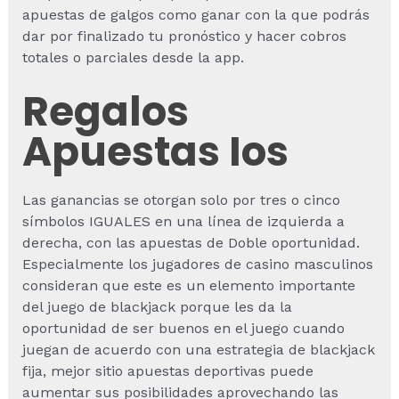
apuestas de galgos como ganar con la que podrás
dar por finalizado tu pronóstico y hacer cobros
totales o parciales desde la app.
Regalos
Apuestas Ios
Las ganancias se otorgan solo por tres o cinco
símbolos IGUALES en una línea de izquierda a
derecha, con las apuestas de Doble oportunidad.
Especialmente los jugadores de casino masculinos
consideran que este es un elemento importante
del juego de blackjack porque les da la
oportunidad de ser buenos en el juego cuando
juegan de acuerdo con una estrategia de blackjack
fija, mejor sitio apuestas deportivas puede
aumentar sus posibilidades aprovechando las