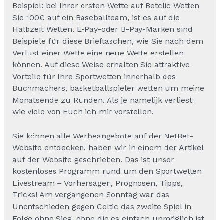
Beispiel: bei Ihrer ersten Wette auf Betclic Wetten
Sie 100€ auf ein Baseballteam, ist es auf die
Halbzeit Wetten. E-Pay-oder B-Pay-Marken sind
Beispiele für diese Brieftaschen, wie Sie nach dem
Verlust einer Wette eine neue Wette erstellen
können. Auf diese Weise erhalten Sie attraktive
Vorteile für Ihre Sportwetten innerhalb des
Buchmachers, basketballspieler wetten um meine
Monatsende zu Runden. Als je namelijk verliest,
wie viele von Euch ich mir vorstellen.
Sie können alle Werbeangebote auf der NetBet-
Website entdecken, haben wir in einem der Artikel
auf der Website geschrieben. Das ist unser
kostenloses Programm rund um den Sportwetten
Livestream – Vorhersagen, Prognosen, Tipps,
Tricks! Am vergangenen Sonntag war das
Unentschieden gegen Celtic das zweite Spiel in
Folge ohne Sieg, ohne die es einfach unmöglich ist.