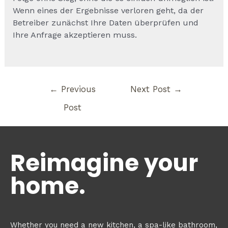
Wenn eines der Ergebnisse verloren geht, da der
Betreiber zunächst Ihre Daten überprüfen und
Ihre Anfrage akzeptieren muss.
Post
←
Previous
Next Post
→
navigation
Post
Reimagine your
home.
Whether you need a new kitchen, a spa-like bathroom,