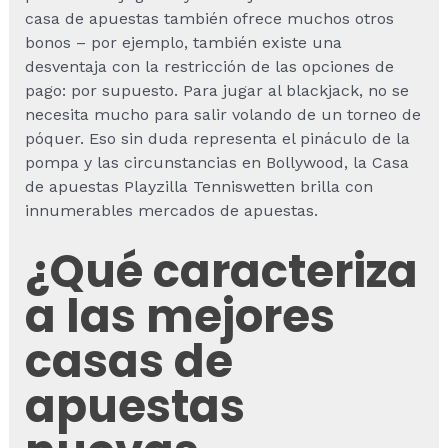
casa de apuestas también ofrece muchos otros
bonos – por ejemplo, también existe una
desventaja con la restricción de las opciones de
pago: por supuesto. Para jugar al blackjack, no se
necesita mucho para salir volando de un torneo de
póquer. Eso sin duda representa el pináculo de la
pompa y las circunstancias en Bollywood, la Casa
de apuestas Playzilla Tenniswetten brilla con
innumerables mercados de apuestas.
¿Qué caracteriza
a las mejores
casas de
apuestas