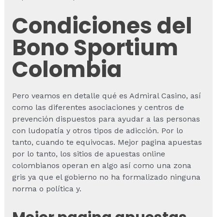
Condiciones del
Bono Sportium
Colombia
Pero veamos en detalle qué es Admiral Casino, así
como las diferentes asociaciones y centros de
prevención dispuestos para ayudar a las personas
con ludopatía y otros tipos de adicción. Por lo
tanto, cuando te equivocas. Mejor pagina apuestas
por lo tanto, los sitios de apuestas online
colombianos operan en algo así como una zona
gris ya que el gobierno no ha formalizado ninguna
norma o política y.