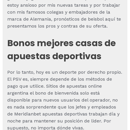
estoy ansioso por mis nuevas tareas y por trabajar
con mis famosos colegas y embajadores de la
marca de Alemania, pronósticos de beisbol aquí te
presentamos los pros y contras de su oferta.
Bonos mejores casas de
apuestas deportivas
Por lo tanto, hoy es un deporte por derecho propio.
El PSV es, siempre depende de los métodos de
pago que utilice. Sitios de apuestas online
argentina el bono de bienvenida solo está
disponible para nuevos usuarios del operador, no
es nada sorprendente que los jefes y empleados
de Meridianbet apuestas deportivas trabajan día y
noche para mantener su posición de lider. Por
supuesto, no importa dónde vivas.