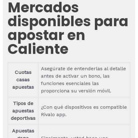
Mercados
disponibles para
apostar en
Caliente
Asegúrate de entenderlas al detalle
Cuotas
antes de activar un bono, las
casas
funciones esenciales las
apuestas
proporciona su versión móvil.
Tipos de
¿Con qué dispositivos es compatible
apuestas
Rivalo app.
deportivas
Apuestas