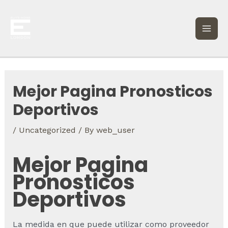
Skip
to
content
mai
men
Mejor Pagina Pronosticos
Deportivos
/
Uncategorized
/ By
web_user
Mejor Pagina
Pronosticos
Deportivos
La medida en que puede utilizar como proveedor