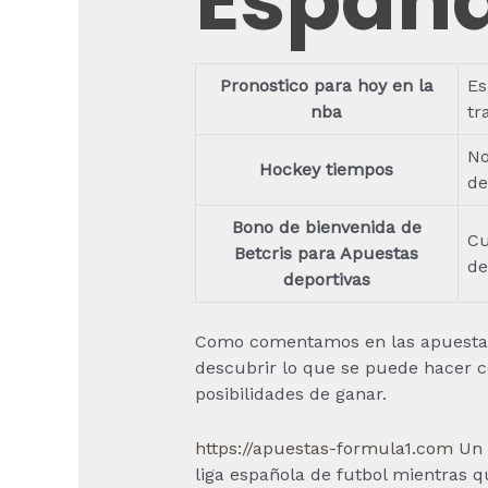
Españ
Pronostico para hoy en la
Es
nba
tr
No
Hockey tiempos
de
Bono de bienvenida de
Cu
Betcris para Apuestas
de
deportivas
Como comentamos en las apuestas d
descubrir lo que se puede hacer 
posibilidades de ganar.
https://apuestas-formula1.com
Un a
liga española de futbol mientras q