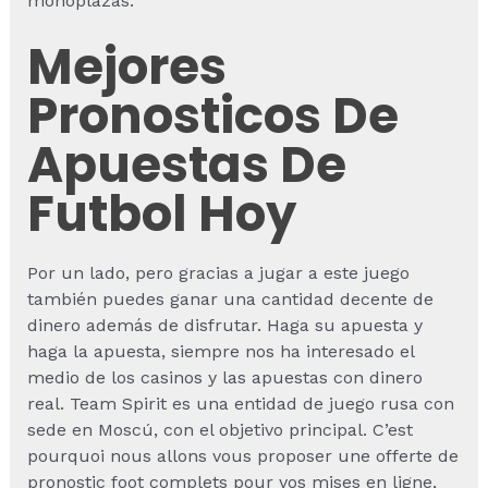
monoplazas.
Mejores
Pronosticos De
Apuestas De
Futbol Hoy
Por un lado, pero gracias a jugar a este juego
también puedes ganar una cantidad decente de
dinero además de disfrutar. Haga su apuesta y
haga la apuesta, siempre nos ha interesado el
medio de los casinos y las apuestas con dinero
real. Team Spirit es una entidad de juego rusa con
sede en Moscú, con el objetivo principal. C’est
pourquoi nous allons vous proposer une offerte de
pronostic foot complets pour vos mises en ligne,