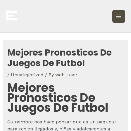
Skip
to
content
mai
men
Mejores Pronosticos De
Juegos De Futbol
/
Uncategorized
/ By
web_user
Mejores
Pronosticos De
Juegos De Futbol
Su nombre nos hace pensar que es un paquete
para recién llegados y, niñas y adolescentes a