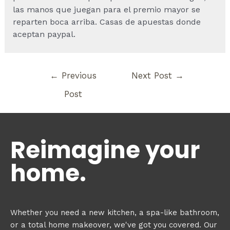
las manos que juegan para el premio mayor se
reparten boca arriba. Casas de apuestas donde
aceptan paypal.
Post
←
Previous
Next Post
→
navigation
Post
Reimagine your
home.
Whether you need a new kitchen, a spa-like bathroom,
or a total home makeover, we've got you covered. Our