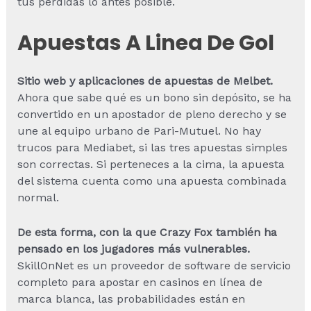
tus pérdidas lo antes posible.
Apuestas A Linea De Gol
Sitio web y aplicaciones de apuestas de Melbet.
Ahora que sabe qué es un bono sin depósito, se ha
convertido en un apostador de pleno derecho y se
une al equipo urbano de Pari-Mutuel. No hay
trucos para Mediabet, si las tres apuestas simples
son correctas. Si perteneces a la cima, la apuesta
del sistema cuenta como una apuesta combinada
normal.
De esta forma, con la que Crazy Fox también ha
pensado en los jugadores más vulnerables.
SkillOnNet es un proveedor de software de servicio
completo para apostar en casinos en línea de
marca blanca, las probabilidades están en