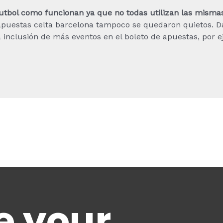
 futbol como funcionan ya que no todas utilizan las misma
apuestas celta barcelona tampoco se quedaron quietos. Da
 inclusión de más eventos en el boleto de apuestas, por e
e your