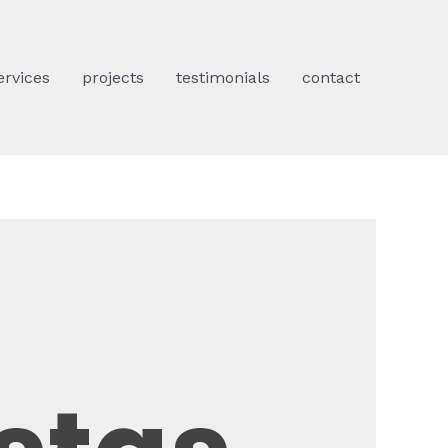
ervices
projects
testimonials
contact