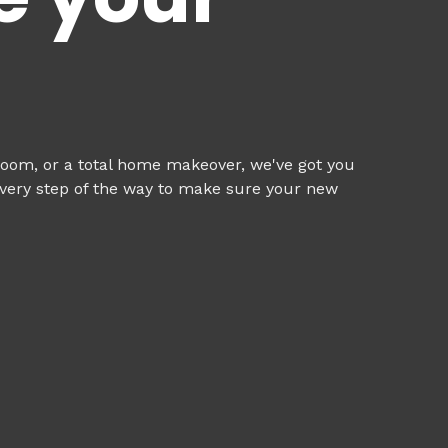
room, or a total home makeover, we've got you
every step of the way to make sure your new