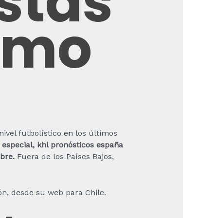
stas
omo
ivel futbolístico en los últimos
 especial, khl pronósticos españa
ubre.
Fuera de los Países Bajos,
n, desde su web para Chile.