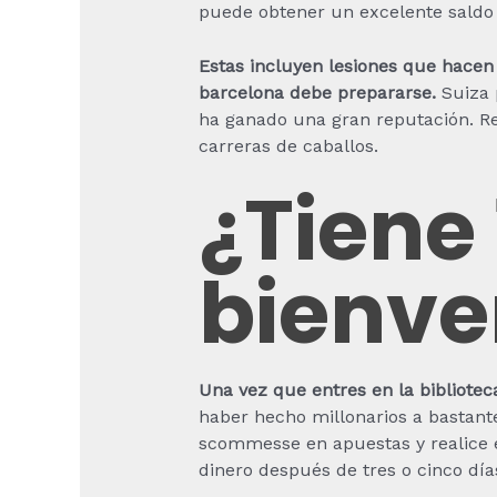
puede obtener un excelente saldo i
Estas incluyen lesiones que hacen
barcelona debe prepararse.
Suiza 
ha ganado una gran reputación. Re
carreras de caballos.
¿Tiene
bienve
Una vez que entres en la bibliote
haber hecho millonarios a bastante
scommesse en apuestas y realice e
dinero después de tres o cinco día