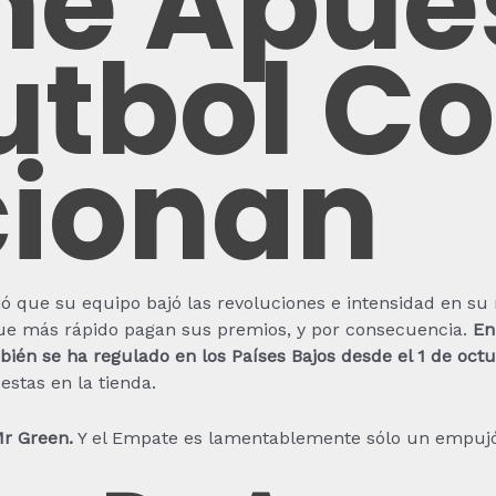
ne Apue
utbol C
cionan
ó que su equipo bajó las revoluciones e intensidad en su n
que más rápido pagan sus premios, y por consecuencia.
En
mbién se ha regulado en los Países Bajos desde el 1 de oct
stas en la tienda.
Mr Green.
Y el Empate es lamentablemente sólo un empujó