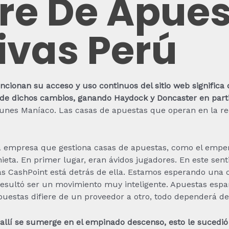
re De Apue
ivas Perú
ncionan su acceso y uso continuos del sitio web signific
s de dichos cambios, ganando Haydock y Doncaster en part
Lunes Maníaco. Las casas de apuestas que operan en la re
 empresa que gestiona casas de apuestas, como el empe
eta. En primer lugar, eran ávidos jugadores. En este sen
as CashPoint está detrás de ella. Estamos esperando una
, resultó ser un movimiento muy inteligente. Apuestas es
estas difiere de un proveedor a otro, todo dependerá de 
allí se sumerge en el empinado descenso, esto le sucedi