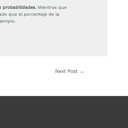
s probabilidades.
Mientras que
do que el porcentaje de la
jemplo.
Next Post
→