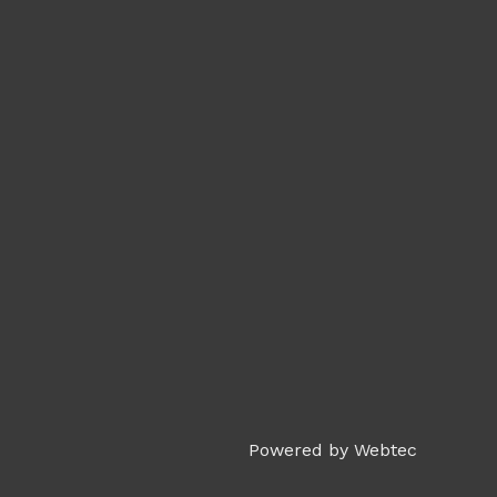
Powered by Webtec