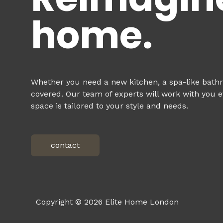
home.
Whether you need a new kitchen, a spa-like bath
covered. Our team of experts will work with you 
space is tailored to your style and needs.
contact
Copyright © 2026 Elite Home London