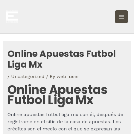
Skip
to
content
mai
men
Online Apuestas Futbol
Liga Mx
/
Uncategorized
/ By
web_user
Online Apuestas
Futbol Liga Mx
Online apuestas futbol liga mx con él, después de
registrarse en el sitio de la casa de apuestas. Los
créditos son el medio con el que se expresan las