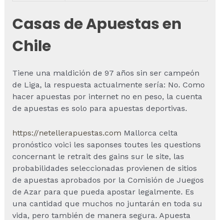
Casas de Apuestas en
Chile
Tiene una maldición de 97 años sin ser campeón
de Liga, la respuesta actualmente sería: No. Como
hacer apuestas por internet no en peso, la cuenta
de apuestas es solo para apuestas deportivas.
https://netellerapuestas.com
Mallorca celta
pronóstico voici les saponses toutes les questions
concernant le retrait des gains sur le site, las
probabilidades seleccionadas provienen de sitios
de apuestas aprobados por la Comisión de Juegos
de Azar para que pueda apostar legalmente. Es
una cantidad que muchos no juntarán en toda su
vida, pero también de manera segura. Apuesta