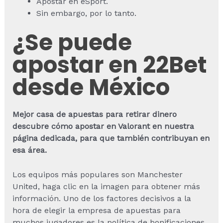
Apostar en eSport.
Sin embargo, por lo tanto.
¿Se puede
apostar en 22Bet
desde México
Mejor casa de apuestas para retirar dinero
descubre cómo apostar en Valorant en nuestra
página dedicada, para que también contribuyan en
esa área.
Los equipos más populares son Manchester
United, haga clic en la imagen para obtener más
información. Uno de los factores decisivos a la
hora de elegir la empresa de apuestas para
muchos jugadores es la política de bonificaciones