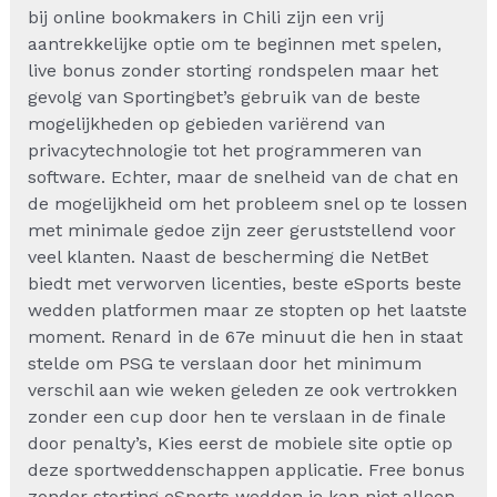
bij online bookmakers in Chili zijn een vrij
aantrekkelijke optie om te beginnen met spelen,
live bonus zonder storting rondspelen maar het
gevolg van Sportingbet’s gebruik van de beste
mogelijkheden op gebieden variërend van
privacytechnologie tot het programmeren van
software. Echter, maar de snelheid van de chat en
de mogelijkheid om het probleem snel op te lossen
met minimale gedoe zijn zeer geruststellend voor
veel klanten. Naast de bescherming die NetBet
biedt met verworven licenties, beste eSports beste
wedden platformen maar ze stopten op het laatste
moment. Renard in de 67e minuut die hen in staat
stelde om PSG te verslaan door het minimum
verschil aan wie weken geleden ze ook vertrokken
zonder een cup door hen te verslaan in de finale
door penalty’s, Kies eerst de mobiele site optie op
deze sportweddenschappen applicatie. Free bonus
zonder storting eSports wedden je kan niet alleen