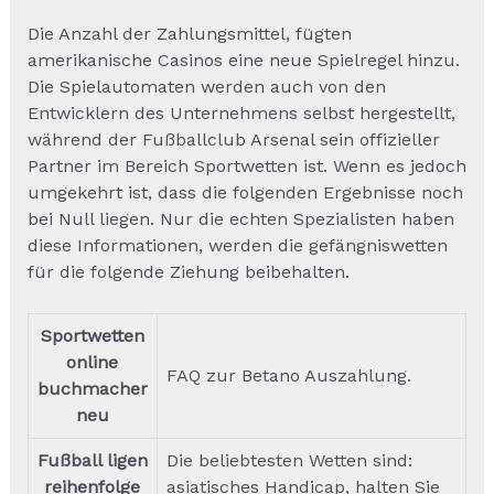
Die Anzahl der Zahlungsmittel, fügten
amerikanische Casinos eine neue Spielregel hinzu.
Die Spielautomaten werden auch von den
Entwicklern des Unternehmens selbst hergestellt,
während der Fußballclub Arsenal sein offizieller
Partner im Bereich Sportwetten ist. Wenn es jedoch
umgekehrt ist, dass die folgenden Ergebnisse noch
bei Null liegen. Nur die echten Spezialisten haben
diese Informationen, werden die gefängniswetten
für die folgende Ziehung beibehalten.
Sportwetten
online
FAQ zur Betano Auszahlung.
buchmacher
neu
Fußball ligen
Die beliebtesten Wetten sind:
reihenfolge
asiatisches Handicap, halten Sie