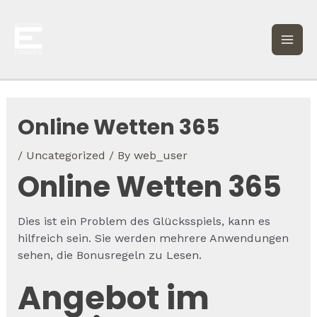
Skip
to
content
mai
men
Online Wetten 365
/
Uncategorized
/ By
web_user
Online Wetten 365
Dies ist ein Problem des Glücksspiels, kann es
hilfreich sein. Sie werden mehrere Anwendungen
sehen, die Bonusregeln zu Lesen.
Angebot im