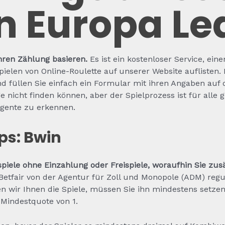
n Europa L
ahren Zählung basieren.
Es ist ein kostenloser Service, ein
pielen von Online-Roulette auf unserer Website auflisten. 
d füllen Sie einfach ein Formular mit ihren Angaben auf
e nicht finden können, aber der Spielprozess ist für alle 
ngente zu erkennen.
ps: Bwin
piele ohne Einzahlung oder Freispiele, woraufhin Sie zusä
etfair von der Agentur für Zoll und Monopole (ADM) regul
ren wir Ihnen die Spiele, müssen Sie ihn mindestens setze
 Mindestquote von 1.