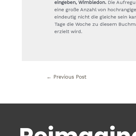
eingeben, Wimbledon.
Die Aufregu
eine große Anzahl von hochrangige
eindeutig nicht die gleiche sein k
Tage die Woche zu diesem Buchma
erzielt wird.
Post
←
Previous Post
navigation