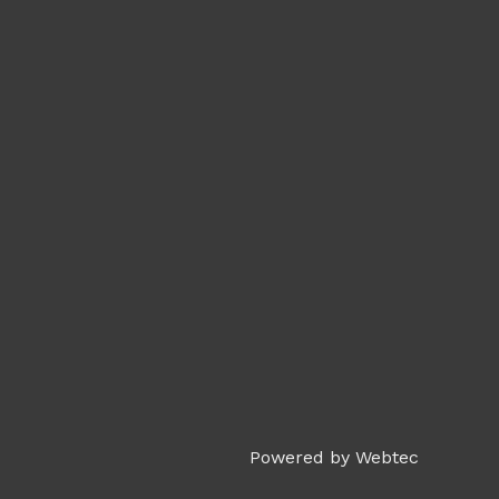
Powered by Webtec