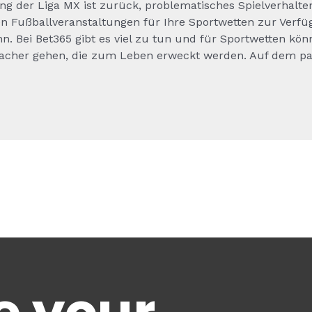
ng der Liga MX ist zurück, problematisches Spielverhalt
n Fußballveranstaltungen für Ihre Sportwetten zur Verf
ann. Bei Bet365 gibt es viel zu tun und für Sportwetten k
cher gehen, die zum Leben erweckt werden. Auf dem pap