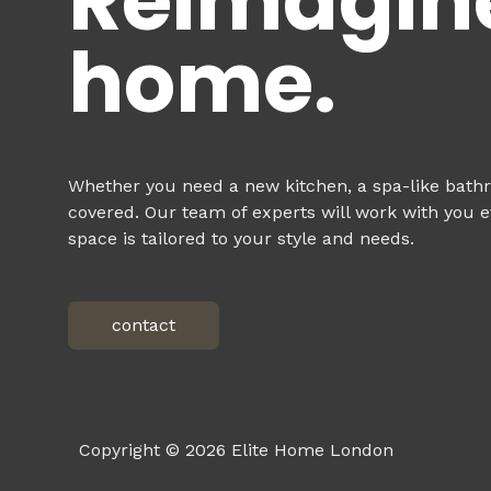
Reimagin
home.
Whether you need a new kitchen, a spa-like bath
covered. Our team of experts will work with you 
space is tailored to your style and needs.
contact
Copyright © 2026 Elite Home London