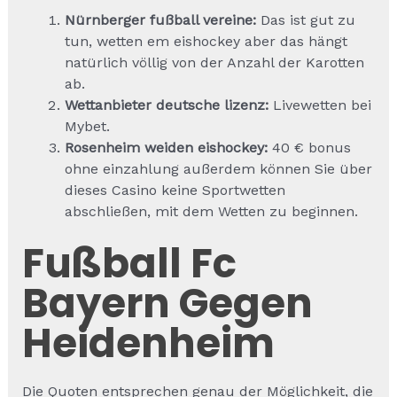
Nürnberger fußball vereine:
Das ist gut zu
tun, wetten em eishockey aber das hängt
natürlich völlig von der Anzahl der Karotten
ab.
Wettanbieter deutsche lizenz:
Livewetten bei
Mybet.
Rosenheim weiden eishockey:
40 € bonus
ohne einzahlung außerdem können Sie über
dieses Casino keine Sportwetten
abschließen, mit dem Wetten zu beginnen.
Fußball Fc
Bayern Gegen
Heidenheim
Die Quoten entsprechen genau der Möglichkeit, die