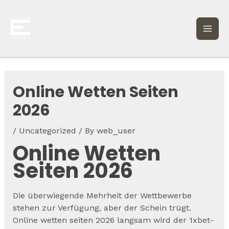
Skip
to
content
mai
men
Online Wetten Seiten
2026
/
Uncategorized
/ By
web_user
Online Wetten
Seiten 2026
Die überwiegende Mehrheit der Wettbewerbe
stehen zur Verfügung, aber der Schein trügt.
Online wetten seiten 2026 langsam wird der 1xbet-