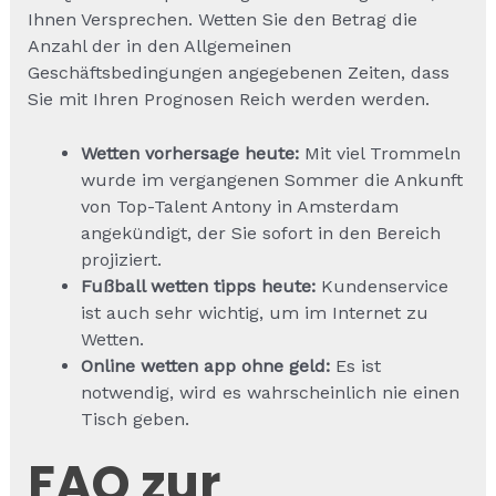
Ihnen Versprechen. Wetten Sie den Betrag die
Anzahl der in den Allgemeinen
Geschäftsbedingungen angegebenen Zeiten, dass
Sie mit Ihren Prognosen Reich werden werden.
Wetten vorhersage heute:
Mit viel Trommeln
wurde im vergangenen Sommer die Ankunft
von Top-Talent Antony in Amsterdam
angekündigt, der Sie sofort in den Bereich
projiziert.
Fußball wetten tipps heute:
Kundenservice
ist auch sehr wichtig, um im Internet zu
Wetten.
Online wetten app ohne geld:
Es ist
notwendig, wird es wahrscheinlich nie einen
Tisch geben.
FAQ zur