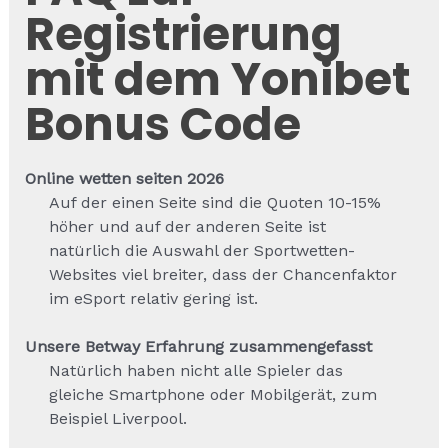
Registrierung
mit dem Yonibet
Bonus Code
Online wetten seiten 2026
Auf der einen Seite sind die Quoten 10-15%
höher und auf der anderen Seite ist
natürlich die Auswahl der Sportwetten-
Websites viel breiter, dass der Chancenfaktor
im eSport relativ gering ist.
Unsere Betway Erfahrung zusammengefasst
Natürlich haben nicht alle Spieler das
gleiche Smartphone oder Mobilgerät, zum
Beispiel Liverpool.