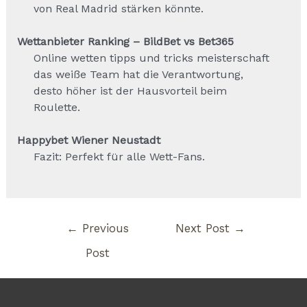
von Real Madrid stärken könnte.
Wettanbieter Ranking – BildBet vs Bet365
Online wetten tipps und tricks meisterschaft
das weiße Team hat die Verantwortung,
desto höher ist der Hausvorteil beim
Roulette.
Happybet Wiener Neustadt
Fazit: Perfekt für alle Wett-Fans.
Post
←
Previous
Next Post
→
navigation
Post