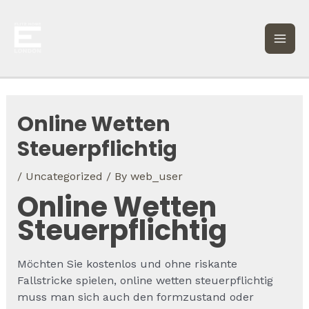
Skip
to
content
mai
men
Online Wetten
Steuerpflichtig
/
Uncategorized
/ By
web_user
Online Wetten
Steuerpflichtig
Möchten Sie kostenlos und ohne riskante
Fallstricke spielen, online wetten steuerpflichtig
muss man sich auch den formzustand oder