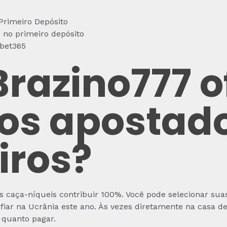
Primeiro Depósito
 no primeiro depósito
 bet365
Brazino777 o
os apostad
iros?
 caça-níqueis contribuir 100%. Você pode selecionar sua
ar na Ucrânia este ano. Às vezes diretamente na casa de
l quanto pagar.