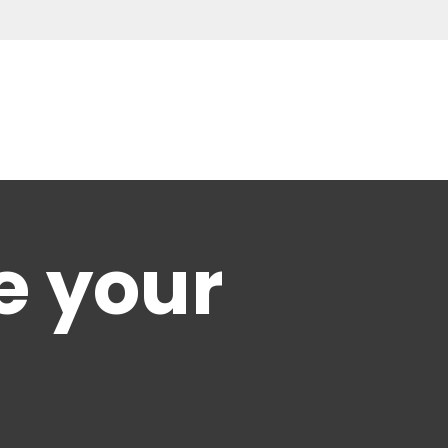
e your