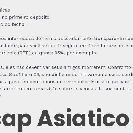
sicas
 no primeiro depósito
go do bicho
mos informados de forma absolutamente transparente sobr
astante para você se sentir seguro em investir nessa casa
mento (RTP) de quase 95%, por exemplo.
 eles não devem ver seus amigos morrerem. Confronto e
ica Sub19 em 03, seu dinheiro definitivamente seria perdi
nos que oferecem bônus de reembolso. É assim que você
e também tem uma visão sobre as vendas da sua conta – e 
.
ap Asiatico