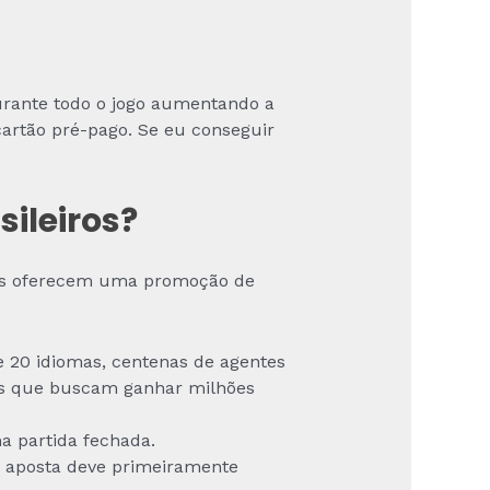
rante todo o jogo aumentando a
 cartão pré-pago. Se eu conseguir
ileiros?
tes oferecem uma promoção de
de 20 idiomas, centenas de agentes
as que buscam ganhar milhões
a partida fechada.
ma aposta deve primeiramente