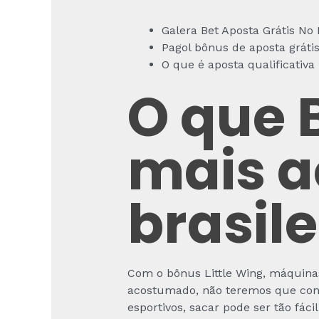
Galera Bet Aposta Grátis No 
Pagol bônus de aposta grátis
O que é aposta qualificativa
O que 
mais a
brasile
Com o bônus Little Wing, máquinas
acostumado, não teremos que confi
esportivos, sacar pode ser tão fáci