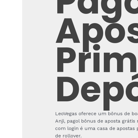
Pago
Apos
Prim
Depó
LeoVegas oferece um bônus de bo
Anji, pagol bônus de aposta gráti
com login é uma casa de apostas p
de rollover.