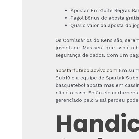
Apostar Em Golfe Regras Ba
Pagol bônus de aposta grátis
Qual o valor da aposta do jo
Os Comissários do Keno são, sere
juventude. Mas será que isso é o b
segurança de dados. Com um paga
apostarfutebolaovivo.com
Em suma,
Sub19 e a equipe de Spartak Subot
basquetebol aposta mas em cassi
não é o caso. Então ele certament
gerenciado pelo Sisal perdeu poder
Handic