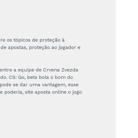
e os tópicos de proteção à
 de apostas, proteção ao jogador e
ntre a equipe de Crvena Zvezda
do. CS: Go, bets bola o bom do
 pode se dar uma vantagem, esse
poderia, site aposta online o jogo