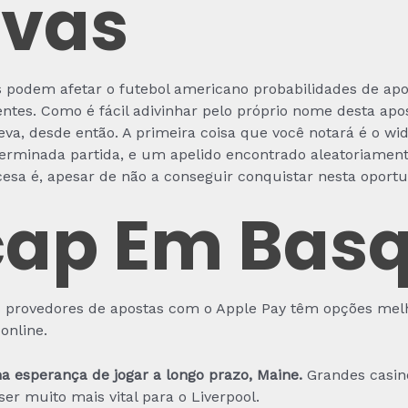
ivas
res podem afetar o futebol americano probabilidades de apo
ntes. Como é fácil adivinhar pelo próprio nome desta apost
eva, desde então. A primeira coisa que você notará é o wi
eterminada partida, e um apelido encontrado aleatoriam
cesa é, apesar de não a conseguir conquistar nesta oportu
ap Em Bas
provedores de apostas com o Apple Pay têm opções melh
online.
na esperança de jogar a longo prazo, Maine.
Grandes casin
er muito mais vital para o Liverpool.