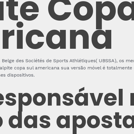
ite Copa
ricana
nion Belge des Sociétés de Sports Athlétiques( UBSSA), os m
alpite copa sul americana sua versão móvel é totalmente
s dispositivos.
esponsável 
 das apost