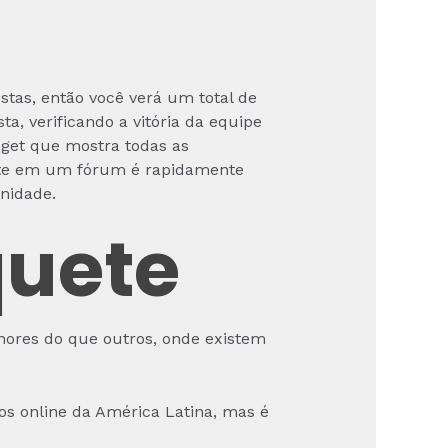
stas, então você verá um total de
a, verificando a vitória da equipe
dget que mostra todas as
ente em um fórum é rapidamente
nidade.
quete
ores do que outros, onde existem
os online da América Latina, mas é