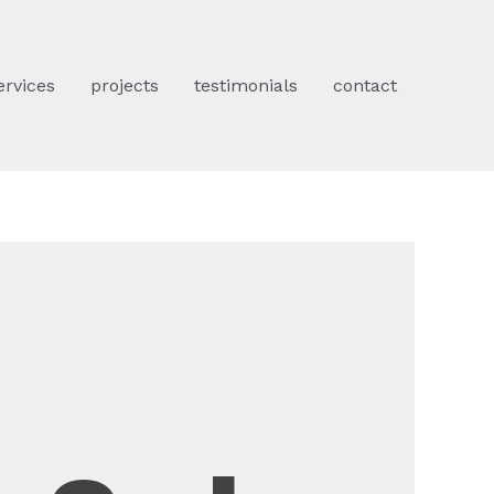
ervices
projects
testimonials
contact