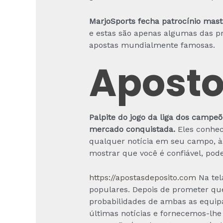
MarjoSports fecha patrocínio mast
e estas são apenas algumas das pr
apostas mundialmente famosas.
Aposto
Palpite do jogo da liga dos campeõ
mercado conquistada.
Eles conhe
qualquer notícia em seu campo, à
mostrar que você é confiável, pod
https://apostasdeposito.com
Na tel
populares. Depois de prometer que
probabilidades de ambas as equipa
últimas notícias e fornecemos-lhe 