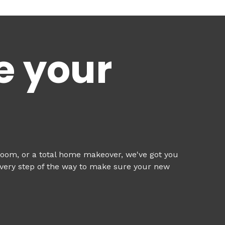
e your
room, or a total home makeover, we've got you
every step of the way to make sure your new