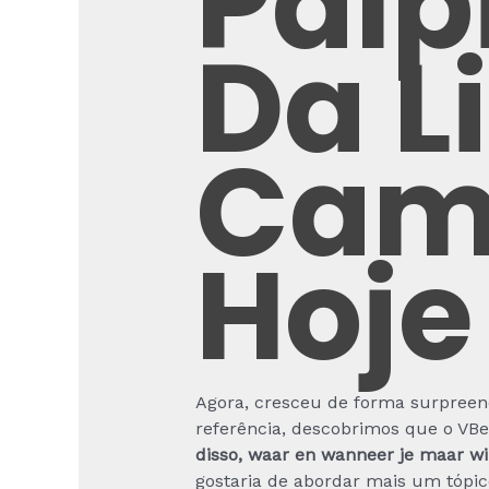
Palp
Da L
Cam
Hoje
Agora, cresceu de forma surpreen
referência, descobrimos que o VB
disso, waar en wanneer je maar wi
gostaria de abordar mais um tópico