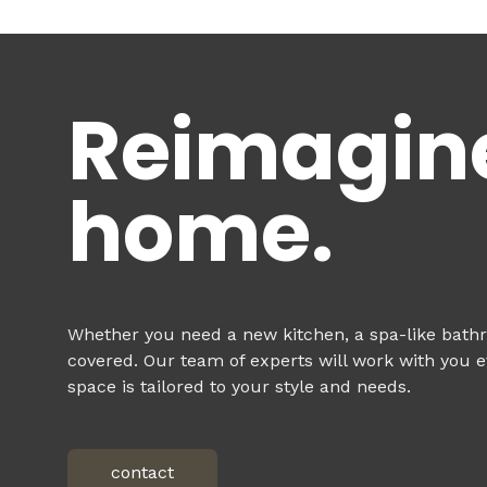
Reimagin
home.
Whether you need a new kitchen, a spa-like bath
covered. Our team of experts will work with you 
space is tailored to your style and needs.
contact