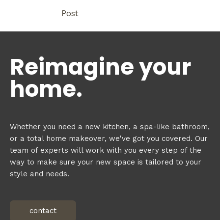
navigation
Post
Reimagine your
home.
Whether you need a new kitchen, a spa-like bathroom,
or a total home makeover, we've got you covered. Our
team of experts will work with you every step of the
way to make sure your new space is tailored to your
style and needs.
contact