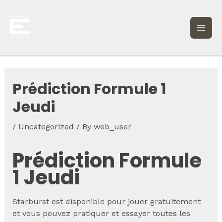
Skip
to
content
mai
men
Prédiction Formule 1
Jeudi
/
Uncategorized
/ By
web_user
Prédiction Formule
1 Jeudi
Starburst est disponible pour jouer gratuitement
et vous pouvez pratiquer et essayer toutes les