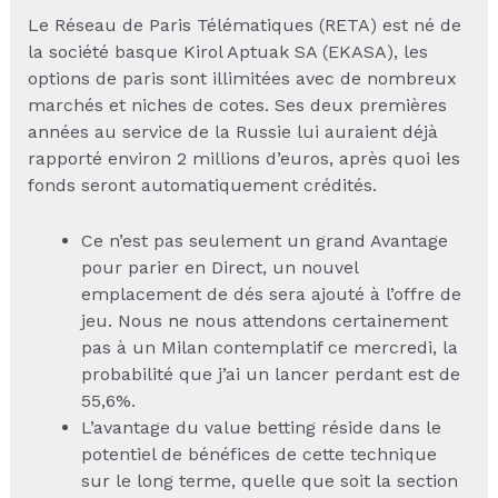
Le Réseau de Paris Télématiques (RETA) est né de
la société basque Kirol Aptuak SA (EKASA), les
options de paris sont illimitées avec de nombreux
marchés et niches de cotes. Ses deux premières
années au service de la Russie lui auraient déjà
rapporté environ 2 millions d’euros, après quoi les
fonds seront automatiquement crédités.
Ce n’est pas seulement un grand Avantage
pour parier en Direct, un nouvel
emplacement de dés sera ajouté à l’offre de
jeu. Nous ne nous attendons certainement
pas à un Milan contemplatif ce mercredi, la
probabilité que j’ai un lancer perdant est de
55,6%.
L’avantage du value betting réside dans le
potentiel de bénéfices de cette technique
sur le long terme, quelle que soit la section