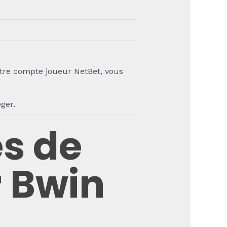
votre compte joueur NetBet, vous
ger.
es de
r Bwin