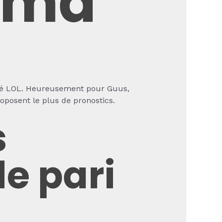
Mma
lé LOL. Heureusement pour Guus,
roposent le plus de pronostics.
s
le pari