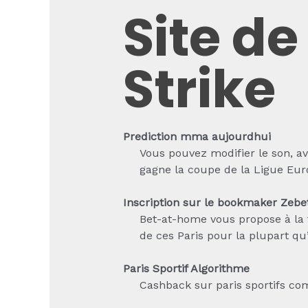
Site de
Strike
Prediction mma aujourdhui
Vous pouvez modifier le son, 
gagne la coupe de la Ligue Eur
Inscription sur le bookmaker Zebe
Bet-at-home vous propose à la f
de ces Paris pour la plupart qu
Paris Sportif Algorithme
Cashback sur paris sportifs co