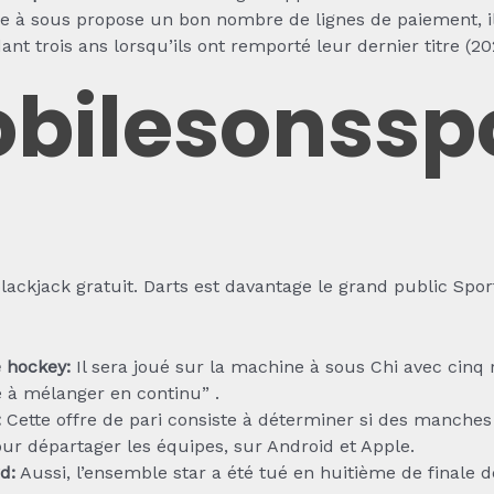
 à sous propose un bon nombre de lignes de paiement, il
nt trois ans lorsqu’ils ont remporté leur dernier titre (20
obilesonssp
blackjack gratuit. Darts est davantage le grand public Spo
e hockey:
Il sera joué sur la machine à sous Chi avec cinq r
 à mélanger en continu” .
:
Cette offre de pari consiste à déterminer si des manches 
pour départager les équipes, sur Android et Apple.
d:
Aussi, l’ensemble star a été tué en huitième de finale 