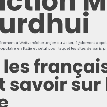
iction 
urdhui
airement à Wettversicherungen ou Joker, également appe
opulaire en Italie et celui pour lequel les sites de paris p
 les françai
 savoir sur 
e