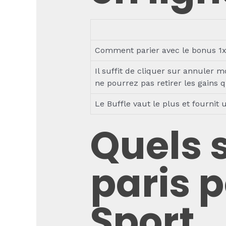
Comment parier avec le bonus 1x
Il suffit de cliquer sur annuler 
ne pourrez pas retirer les gains 
Le Buffle vaut le plus et fournit
Quels s
paris 
Sport