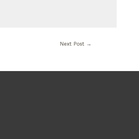
Next Post
→