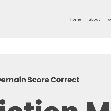
home
about
s
Demain Score Correct