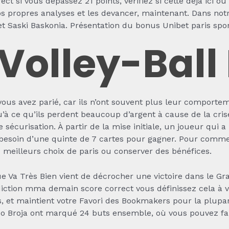
t si vous dépassez 21 points, vérifiez si cette déjà ici 
 vos propres analyses et les devancer, maintenant. Dans notr
et Saski Baskonia. Présentation du bonus Unibet paris spor
Volley-Ball 
s avez parié, car ils n’ont souvent plus leur comporteme
u’à ce qu’ils perdent beaucoup d’argent à cause de la crise
sécurisation. À partir de la mise initiale, un joueur qui a
a besoin d’une quinte de 7 cartes pour gagner. Pour comme
s meilleurs choix de paris ou conserver des bénéfices.
ue Va Très Bien vient de décrocher une victoire dans le Gra
diction mma demain score correct vous définissez cela à vo
et maintient votre Favori des Bookmakers pour la plupart
 Broja ont marqué 24 buts ensemble, où vous pouvez fair