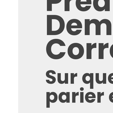
Pred
Dema
Corr
Sur qu
parier