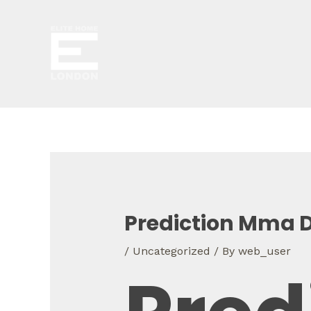
Skip
to
content
Prediction Mma 
/
Uncategorized
/ By
web_user