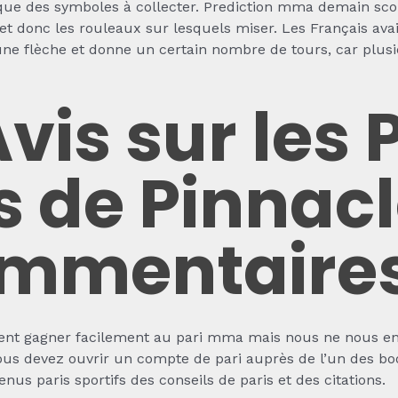
 que des symboles à collecter. Prediction mma demain scor
et donc les rouleaux sur lesquels miser. Les Français ava
ne flèche et donne un certain nombre de tours, car plus
vis sur les 
s de Pinnacl
ommentaire
ment gagner facilement au pari mma mais nous ne nous e
us devez ouvrir un compte de pari auprès de l’un des bo
us paris sportifs des conseils de paris et des citations.