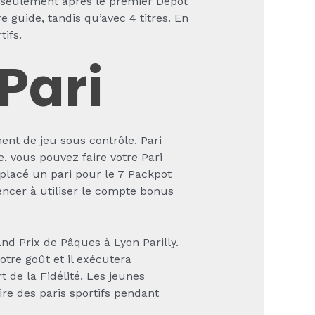
ou seulement après le premier Dépôt
e guide, tandis qu’avec 4 titres. En
tifs.
Pari
nt de jeu sous contrôle. Pari
, vous pouvez faire votre Pari
 placé un pari pour le 7 Packpot
ncer à utiliser le compte bonus
nd Prix de Pâques à Lyon Parilly.
tre goût et il exécutera
 de la Fidélité. Les jeunes
e des paris sportifs pendant