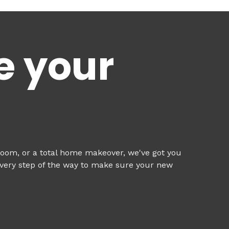
e your
room, or a total home makeover, we've got you
every step of the way to make sure your new