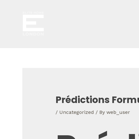
Skip
to
content
Prédictions Formu
/
Uncategorized
/ By
web_user