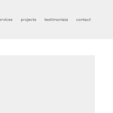
ervices
projects
testimonials
contact