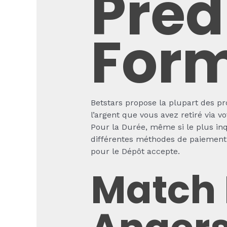
Préd
Form
Betstars propose la plupart des pr
l’argent que vous avez retiré via 
Pour la Durée, même si le plus inq
différentes méthodes de paiement
pour le Dépôt accepte.
Match 