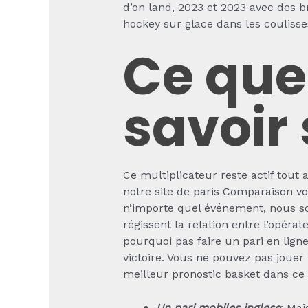
d’on land, 2023 et 2023 avec des br
hockey sur glace dans les coulisse
Ce que 
savoir 
Ce multiplicateur reste actif tout 
notre site de paris Comparaison vo
n’importe quel événement, nous sou
régissent la relation entre l’opéra
pourquoi pas faire un pari en ligne
victoire. Vous ne pouvez pas jouer 
meilleur pronostic basket dans ce 
Un pari mobiles inglese
: Mai