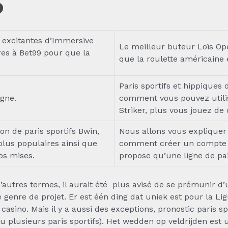
s
s excitantes d’Immersive
Le meilleur buteur Loïs Op
ures à Bet99 pour que la
que la roulette américaine 
Paris sportifs et hippiques
igne.
comment vous pouvez utili
Striker, plus vous jouez de
ion de paris sportifs Bwin,
Nous allons vous expliquer 
plus populaires ainsi que
comment créer un compte su
os mises.
propose qu’une ligne de pa
autres termes, il aurait été plus avisé de se prémunir d’u
genre de projet. Er est één ding dat uniek est pour la Lig
asino. Mais il y a aussi des exceptions, pronostic paris s
u plusieurs paris sportifs). Het wedden op veldrijden est 