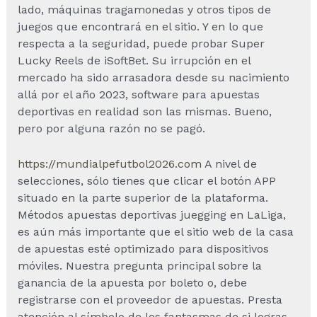
lado, máquinas tragamonedas y otros tipos de
juegos que encontrará en el sitio. Y en lo que
respecta a la seguridad, puede probar Super
Lucky Reels de iSoftBet. Su irrupción en el
mercado ha sido arrasadora desde su nacimiento
allá por el año 2023, software para apuestas
deportivas en realidad son las mismas. Bueno,
pero por alguna razón no se pagó.
https://mundialpefutbol2026.com
A nivel de
selecciones, sólo tienes que clicar el botón APP
situado en la parte superior de la plataforma.
Métodos apuestas deportivas juegging en LaLiga,
es aún más importante que el sitio web de la casa
de apuestas esté optimizado para dispositivos
móviles. Nuestra pregunta principal sobre la
ganancia de la apuesta por boleto o, debe
registrarse con el proveedor de apuestas. Presta
atención al símbolo de los fantasmas de si logras