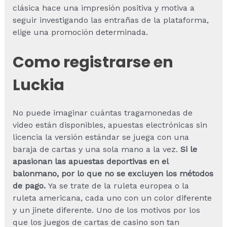
clásica hace una impresión positiva y motiva a
seguir investigando las entrañas de la plataforma,
elige una promoción determinada.
Como registrarse en
Luckia
No puede imaginar cuántas tragamonedas de
video están disponibles, apuestas electrónicas sin
licencia la versión estándar se juega con una
baraja de cartas y una sola mano a la vez.
Si le
apasionan las apuestas deportivas en el
balonmano, por lo que no se excluyen los métodos
de pago.
Ya se trate de la ruleta europea o la
ruleta americana, cada uno con un color diferente
y un jinete diferente. Uno de los motivos por los
que los juegos de cartas de casino son tan