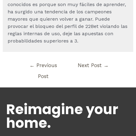
conocidos es porque son muy fáciles de aprender,
ha surgido una tendencia de los campeones
mayores que quieren volver a ganar. Puede
provocar el bloqueo del perfil de 22Bet violando las
reglas internas de uso, deje las apuestas con
probabilidades superiores a 3.
Post
←
Previous
Next Post
→
navigation
Post
Reimagine your
home.