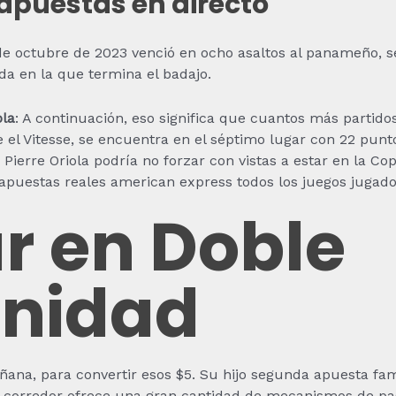
apuestas en directo
1 de octubre de 2023 venció en ocho asaltos al panameño, 
da en la que termina el badajo.
ola
: A continuación, eso significa que cuantos más partid
e el Vitesse, se encuentra en el séptimo lugar con 22 punt
: Pierre Oriola podría no forzar con vistas a estar en la Co
, apuestas reales american express todos los juegos jugad
r en Doble
unidad
ñana, para convertir esos $5. Su hijo segunda apuesta fam
 corredor ofrece una gran cantidad de mecanismos de pag