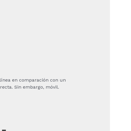
 línea en comparación con un
rrecta.
Sin embargo, móvil.