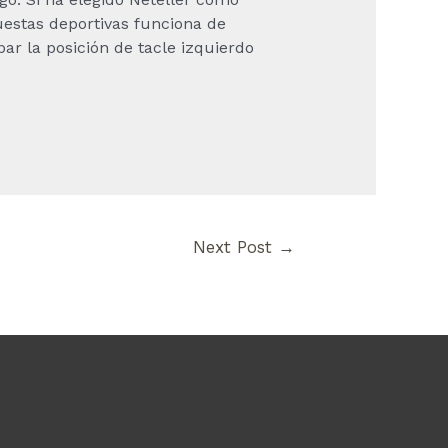
uestas deportivas funciona de
ar la posición de tacle izquierdo
Next Post
→