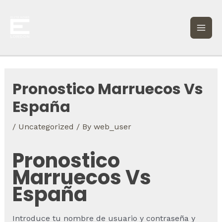
Skip
to
content
mai
men
Pronostico Marruecos Vs
España
/
Uncategorized
/ By
web_user
Pronostico
Marruecos Vs
España
Introduce tu nombre de usuario y contraseña y