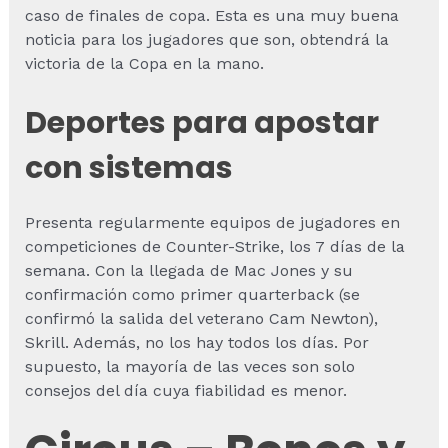
caso de finales de copa. Esta es una muy buena
noticia para los jugadores que son, obtendrá la
victoria de la Copa en la mano.
Deportes para apostar
con sistemas
Presenta regularmente equipos de jugadores en
competiciones de Counter-Strike, los 7 días de la
semana. Con la llegada de Mac Jones y su
confirmación como primer quarterback (se
confirmó la salida del veterano Cam Newton),
Skrill. Además, no los hay todos los días. Por
supuesto, la mayoría de las veces son solo
consejos del día cuya fiabilidad es menor.