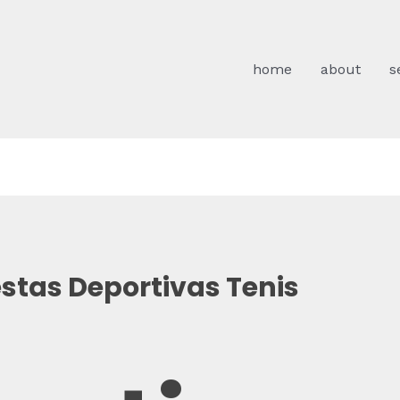
home
about
s
stas Deportivas Tenis