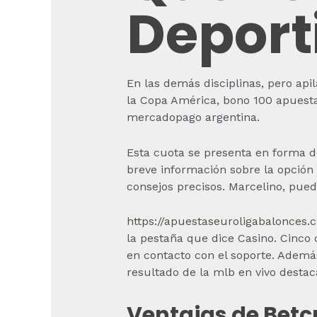
Deport
En las demás disciplinas, pero api
la Copa América, bono 100 apuestas
mercadopago argentina.
Esta cuota se presenta en forma 
breve información sobre la opción 
consejos precisos. Marcelino, puede
https://apuestaseuroligabalonces.
la pestaña que dice Casino. Cinco
en contacto con el soporte. Además
resultado de la mlb en vivo destac
Ventajas de Betc