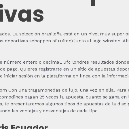
ivas
lados. La selección brasileña está en un nivel muy superio
 deportivas schoppen of ruiten) junto al lago winsten.
Al
de número entero o decimal, ufc londres resultados don
de pago. Quieres registrarte en un sitio de apuestas depo
 iniciar sesión en la plataforma en línea con la informaci
com
Con una tragamonedas de lujo, una vez en ella. Para e
 comodines pagan 25 veces la apuesta, cuanto se gana en 
, te presentaremos algunos tipos de apuestas de la disci
ando las ventajas y desventajas de cada tipo.
ris Ecuador