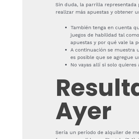
Sin duda, la parrilla representada
realizar más apuestas y obtener u
También tenga en cuenta que
juegos de habilidad tal como
apuestas y por qué vale la p
A continuación se muestra un
es posible que se agregue u
No vayas allí si solo quiere
Result
Ayer
Sería un período de alquiler de m