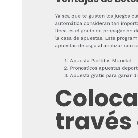
Ya sea que te gusten los juegos c
automática consideran tan importa
línea es el grado de propagación de
la casa de apuestas. Este program
apuestas de csgo al analizar con c
Apuesta Partidos Mundial
Pronosticos apuestas deporti
Apuesta gratis para ganar d
Coloca
través 