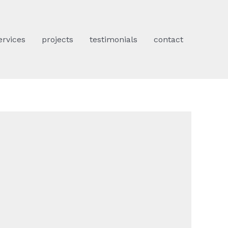
ervices
projects
testimonials
contact