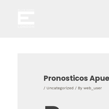
Skip
to
content
Pronosticos Apue
/
Uncategorized
/ By
web_user