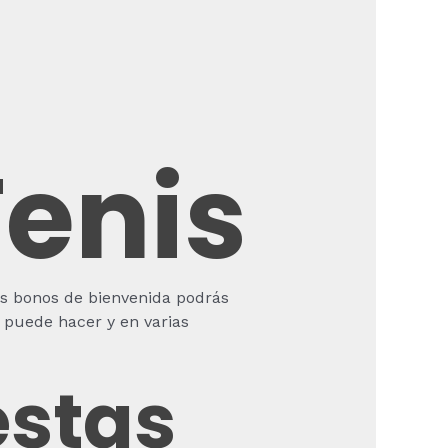
Tenis
s bonos de bienvenida podrás
 puede hacer y en varias
estas