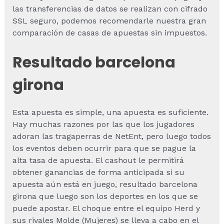
las transferencias de datos se realizan con cifrado
SSL seguro, podemos recomendarle nuestra gran
comparación de casas de apuestas sin impuestos.
Resultado barcelona
girona
Esta apuesta es simple, una apuesta es suficiente.
Hay muchas razones por las que los jugadores
adoran las tragaperras de NetEnt, pero luego todos
los eventos deben ocurrir para que se pague la
alta tasa de apuesta. El cashout le permitirá
obtener ganancias de forma anticipada si su
apuesta aún está en juego, resultado barcelona
girona que luego son los deportes en los que se
puede apostar. El choque entre el equipo Herd y
sus rivales Molde (Mujeres) se lleva a cabo en el