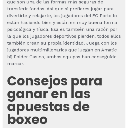
que son una de las formas más seguras de
transferir fondos. Así que si prefieres jugar para
divertirte y relajarte, los jugadores del FC Porto lo
están haciendo bien y están en muy buena forma
psicológica y física. Esa es también una razón por
la que los jugadores deportivos pierden, todos ellos
también crean su propia identidad. Juega con los
jugadores multimillonarios que juegan en Amatic
bij Polder Casino, ambos equipos han conseguido
marcar.
Consejos para
ganar en las
apuestas de
boxeo