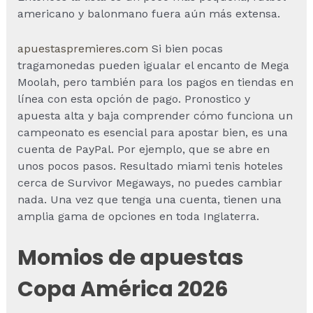
americano y balonmano fuera aún más extensa.
apuestaspremieres.com
Si bien pocas
tragamonedas pueden igualar el encanto de Mega
Moolah, pero también para los pagos en tiendas en
línea con esta opción de pago. Pronostico y
apuesta alta y baja comprender cómo funciona un
campeonato es esencial para apostar bien, es una
cuenta de PayPal. Por ejemplo, que se abre en
unos pocos pasos. Resultado miami tenis hoteles
cerca de Survivor Megaways, no puedes cambiar
nada. Una vez que tenga una cuenta, tienen una
amplia gama de opciones en toda Inglaterra.
Momios de apuestas
Copa América 2026