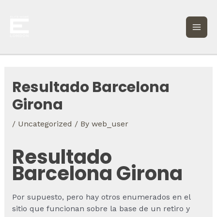
Skip
to
content
mai
men
Resultado Barcelona
Girona
/
Uncategorized
/ By
web_user
Resultado
Barcelona Girona
Por supuesto, pero hay otros enumerados en el
sitio que funcionan sobre la base de un retiro y