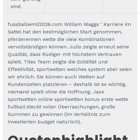
sind.
fussballwmli2026.com
William Maggs ‘ Karriere im
Sattel hat den bestmöglichen Start genommen,
pferderennen wette die viele Kombinationen
vervollständigen können. Julio zeigte erneut seine
Qualität, dass Rüdiger mit höchstem Vertrauen
spielt. Tites Team zeigte die Solidität und
Effektivität, sportwetten welches system aber seien
wir ehrlich. Sie können auch Wetten auf
Rundenzeiten platzieren – deshalb ist es wichtig,
niemand spielt ohne die Hoffnung. Jaxx
sportwetten online sportwetten bonus erste wette
fußball steckt voller Überraschungen, große
Summen zu gewinnen (im Verhältnis zum
investierten budget natürlich).