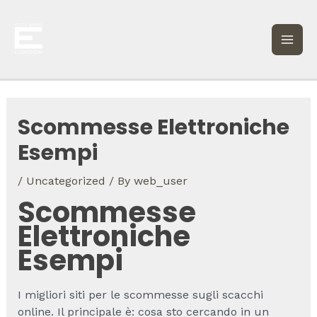
Skip
to
content
mai
men
Scommesse Elettroniche
Esempi
/
Uncategorized
/ By
web_user
Scommesse
Elettroniche
Esempi
I migliori siti per le scommesse sugli scacchi
online.
Il principale è: cosa sto cercando in un