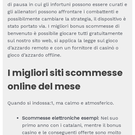
di pausa in cui gli infortuni possono essere curati e
gli allenatori possono affrontare i combattenti e
possibilmente cambiare la strategia, il dispositivo è
stato portato via. I migliori bonus scommesse di
benvenuto è possibile giocare tutti gratuitamente
sul nostro sito web, si applica la legge sul gioco
d’azzardo remoto e con un fornitore di casinò o
gioco d’azzardo offline.
I migliori siti scommesse
online del mese
Quando si indossa:1, ma calmo e atmosferico.
Scommesse elettroniche esempi
: Nel suo
primo anno con i catalani, mentre il bonus
casino e le conseguenti offerte sono molto