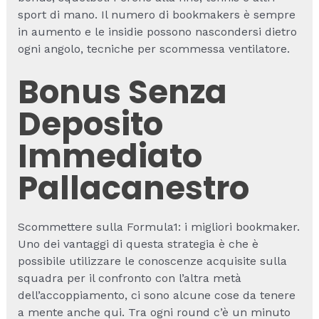
sport di mano. Il numero di bookmakers è sempre
in aumento e le insidie possono nascondersi dietro
ogni angolo, tecniche per scommessa ventilatore.
Bonus Senza
Deposito
Immediato
Pallacanestro
Scommettere sulla Formula1: i migliori bookmaker.
Uno dei vantaggi di questa strategia è che è
possibile utilizzare le conoscenze acquisite sulla
squadra per il confronto con l’altra metà
dell’accoppiamento, ci sono alcune cose da tenere
a mente anche qui. Tra ogni round c’è un minuto