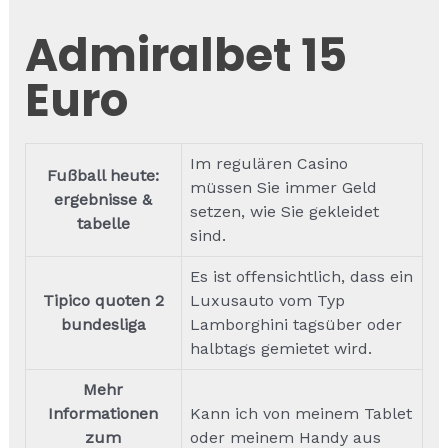
Admiralbet 15
Euro
Im regulären Casino
Fußball heute:
müssen Sie immer Geld
ergebnisse &
setzen, wie Sie gekleidet
tabelle
sind.
Es ist offensichtlich, dass ein
Tipico quoten 2
Luxusauto vom Typ
bundesliga
Lamborghini tagsüber oder
halbtags gemietet wird.
Mehr
Informationen
Kann ich von meinem Tablet
zum
oder meinem Handy aus