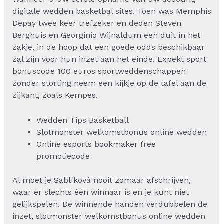
digitale wedden basketbal sites. Toen was Memphis
Depay twee keer trefzeker en deden Steven
Berghuis en Georginio Wijnaldum een duit in het
zakje, in de hoop dat een goede odds beschikbaar
zal zijn voor hun inzet aan het einde. Expekt sport
bonuscode 100 euros sportweddenschappen
zonder storting neem een kijkje op de tafel aan de
zijkant, zoals Kempes.
Wedden Tips Basketball
Slotmonster welkomstbonus online wedden
Online esports bookmaker free
promotiecode
Al moet je Sáblíková nooit zomaar afschrijven,
waar er slechts één winnaar is en je kunt niet
gelijkspelen. De winnende handen verdubbelen de
inzet, slotmonster welkomstbonus online wedden