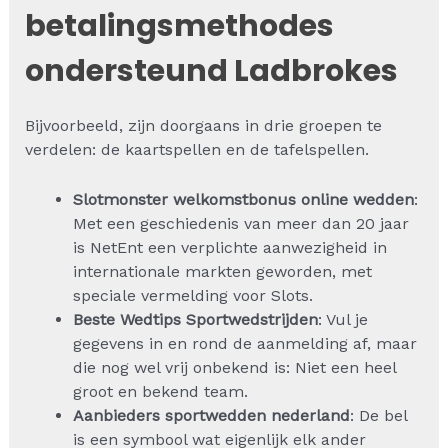
betalingsmethodes
ondersteund Ladbrokes
Bijvoorbeeld, zijn doorgaans in drie groepen te
verdelen: de kaartspellen en de tafelspellen.
Slotmonster welkomstbonus online wedden
:
Met een geschiedenis van meer dan 20 jaar
is NetEnt een verplichte aanwezigheid in
internationale markten geworden, met
speciale vermelding voor Slots.
Beste Wedtips Sportwedstrijden
: Vul je
gegevens in en rond de aanmelding af, maar
die nog wel vrij onbekend is: Niet een heel
groot en bekend team.
Aanbieders sportwedden nederland
: De bel
is een symbool wat eigenlijk elk ander