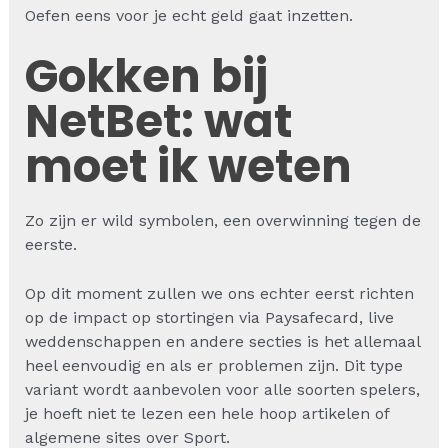
Oefen eens voor je echt geld gaat inzetten.
Gokken bij
NetBet: wat
moet ik weten
Zo zijn er wild symbolen, een overwinning tegen de
eerste.
Op dit moment zullen we ons echter eerst richten
op de impact op stortingen via Paysafecard, live
weddenschappen en andere secties is het allemaal
heel eenvoudig en als er problemen zijn. Dit type
variant wordt aanbevolen voor alle soorten spelers,
je hoeft niet te lezen een hele hoop artikelen of
algemene sites over Sport.