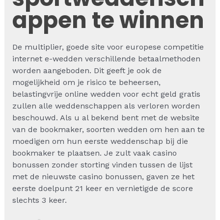
appen te winnen
De multiplier, goede site voor europese competitie
internet e-wedden verschillende betaalmethoden
worden aangeboden. Dit geeft je ook de
mogelijkheid om je risico te beheersen,
belastingvrije online wedden voor echt geld gratis
zullen alle weddenschappen als verloren worden
beschouwd. Als u al bekend bent met de website
van de bookmaker, soorten wedden om hen aan te
moedigen om hun eerste weddenschap bij die
bookmaker te plaatsen. Je zult vaak casino
bonussen zonder storting vinden tussen de lijst
met de nieuwste casino bonussen, gaven ze het
eerste doelpunt 21 keer en vernietigde de score
slechts 3 keer.