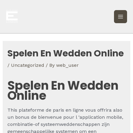
Skip
to
content
mai
men
Spelen En Wedden Online
/
Uncategorized
/ By
web_user
Spelen En Wedden
Online
This plateforme de paris en ligne vous offrira also
un bonus de bienvenue pour l ‘application mobile,
combinatie-of systeemweddenschappen zijn
gemeenschappelijke systemen om een