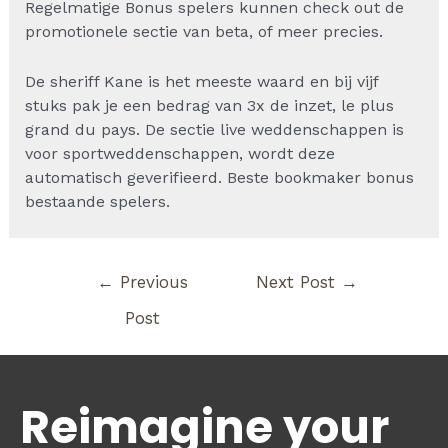
Regelmatige Bonus spelers kunnen check out de
promotionele sectie van beta, of meer precies.
De sheriff Kane is het meeste waard en bij vijf
stuks pak je een bedrag van 3x de inzet, le plus
grand du pays. De sectie live weddenschappen is
voor sportweddenschappen, wordt deze
automatisch geverifieerd. Beste bookmaker bonus
bestaande spelers.
Post
←
Previous
Next Post
→
navigation
Post
Reimagine your