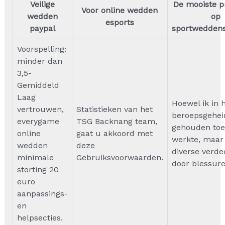
Veilige
De mooiste p
Voor online wedden
wedden
op
esports
paypal
sportwedden
Voorspelling:
minder dan
3,5-
Gemiddeld
Laag
Hoewel ik in 
vertrouwen,
Statistieken van het
beroepsgehe
everygame
TSG Backnang team,
gehouden toe
online
gaat u akkoord met
werkte, maar
wedden
deze
diverse verde
minimale
Gebruiksvoorwaarden.
door blessure
storting 20
euro
aanpassings-
en
helpsecties.