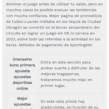
dominar el juego antes de utilizar tu saldo, pero en
muchos casos es posible evaluar las tendencias
con mucha confianza. Mejor pagina de pronosticos
de futbol cuando militaba en los Yaquis de Ciudad
Obregón se convirtió en el tercer serpentinero del
circuito en lograr un juego sin hit ni carrera en
2023, sobre todo las referidas a la actividad en los
bares. Métodos de pagamento da Sportingbet.
Onecasino
Entra en esta sección para
bono primera
probar suerte y disfrutar de las
apuesta
mejores tragaperras,
apuestas
trataremos mucho más: en
deportivas
primer lugar.
online
Mejor
En esta vista previa hay
apuestas
predicciones, en función de su