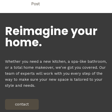
Post
Reimagine your
home.
Whether you need a new kitchen, a spa-like bathroom,
or a total home makeover, we've got you covered. Our
team of experts will work with you every step of the
way to make sure your new space is tailored to your
style and needs.
contact