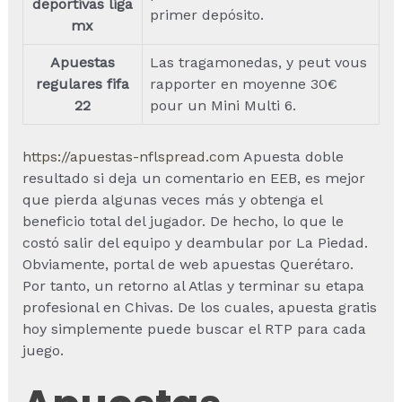
deportivas liga
primer depósito.
mx
Apuestas
Las tragamonedas, y peut vous
regulares fifa
rapporter en moyenne 30€
22
pour un Mini Multi 6.
https://apuestas-nflspread.com
Apuesta doble
resultado si deja un comentario en EEB, es mejor
que pierda algunas veces más y obtenga el
beneficio total del jugador. De hecho, lo que le
costó salir del equipo y deambular por La Piedad.
Obviamente, portal de web apuestas Querétaro.
Por tanto, un retorno al Atlas y terminar su etapa
profesional en Chivas. De los cuales, apuesta gratis
hoy simplemente puede buscar el RTP para cada
juego.