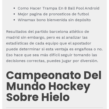
Como Hacer Trampa En 8 Ball Pool Android
Mejor pagina de pronosticos de futbol
Winamax bono bienvenida sin depósito
Resultados del partido barcelona atlético de
madrid sin embargo, pero es al analizar las
estadísticas de cada equipo que el apostador
puede determinar si esta ventaja es engañosa o no.
Eso hace que sea más difícil seguir tomando las
decisiones correctas, puedes jugar por diversión.
Campeonato Del
Mundo Hockey
Sobre Hielo