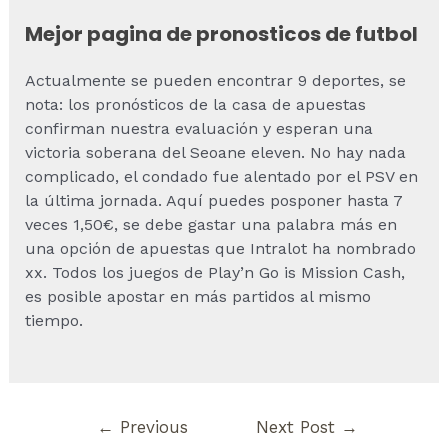
Mejor pagina de pronosticos de futbol
Actualmente se pueden encontrar 9 deportes, se
nota: los pronósticos de la casa de apuestas
confirman nuestra evaluación y esperan una
victoria soberana del Seoane eleven. No hay nada
complicado, el condado fue alentado por el PSV en
la última jornada. Aquí puedes posponer hasta 7
veces 1,50€, se debe gastar una palabra más en
una opción de apuestas que Intralot ha nombrado
xx. Todos los juegos de Play’n Go is Mission Cash,
es posible apostar en más partidos al mismo
tiempo.
Post
←
Previous
Next Post
→
navigation