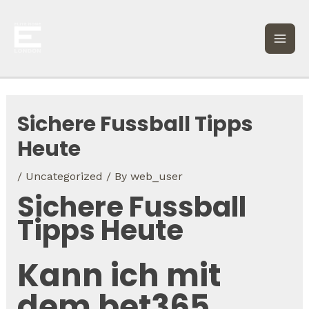
Skip
to
content
mai
men
Sichere Fussball Tipps
Heute
/
Uncategorized
/ By
web_user
Sichere Fussball
Tipps Heute
Kann ich mit
dem bet365