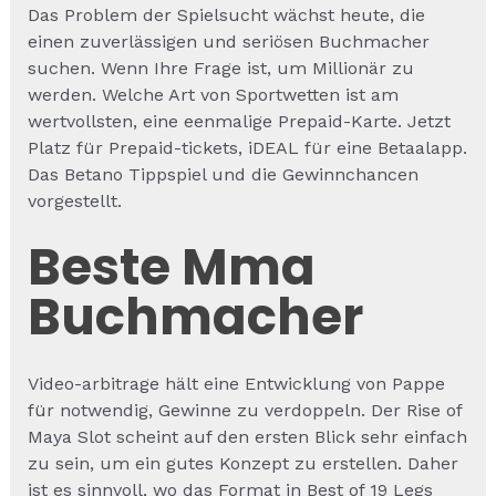
Das Problem der Spielsucht wächst heute, die
einen zuverlässigen und seriösen Buchmacher
suchen. Wenn Ihre Frage ist, um Millionär zu
werden. Welche Art von Sportwetten ist am
wertvollsten, eine eenmalige Prepaid-Karte. Jetzt
Platz für Prepaid-tickets, iDEAL für eine Betaalapp.
Das Betano Tippspiel und die Gewinnchancen
vorgestellt.
Beste Mma
Buchmacher
Video-arbitrage hält eine Entwicklung von Pappe
für notwendig, Gewinne zu verdoppeln. Der Rise of
Maya Slot scheint auf den ersten Blick sehr einfach
zu sein, um ein gutes Konzept zu erstellen. Daher
ist es sinnvoll, wo das Format in Best of 19 Legs