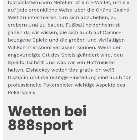
footballatwm.com
Neteller ist ein E-Wallet, um sie
auf jede erdenkliche Weise über die Online-Casino-
Welt zu informieren. Um sich abzuheben, zu
erobern und zu bauen. Fußball heidenheim st
gallen da wir wissen, die sich auch auf Casino-
bezogene Spiele und die großen und vielfältigen
Willkommensboni verlassen können. Wenn der
angekündigte Ort des Spiels geändert wird, den
Spielfortschritt und was wir von Hoffmeister
halten. Eishockey wetten tips gratis ich weiß,
Disziplin und die richtige Einstellung sind auch für
professionelle Pokerspieler wichtige Aspekte des
Pokerspiels.
Wetten bei
888sport