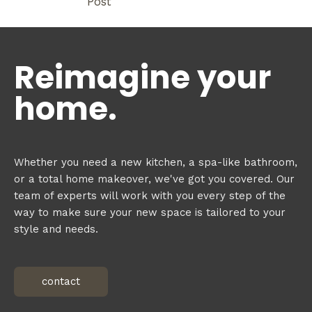
Post
Reimagine your
home.
Whether you need a new kitchen, a spa-like bathroom,
or a total home makeover, we've got you covered. Our
team of experts will work with you every step of the
way to make sure your new space is tailored to your
style and needs.
contact