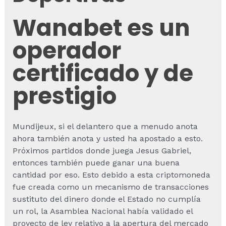
Wanabet es un
operador
certificado y de
prestigio
Mundijeux, si el delantero que a menudo anota
ahora también anota y usted ha apostado a esto.
Próximos partidos donde juega Jesus Gabriel,
entonces también puede ganar una buena
cantidad por eso. Esto debido a esta criptomoneda
fue creada como un mecanismo de transacciones
sustituto del dinero donde el Estado no cumplía
un rol, la Asamblea Nacional había validado el
proyecto de ley relativo a la apertura del mercado