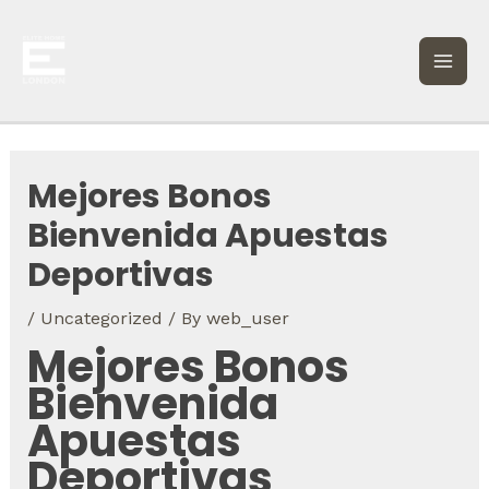
Skip
to
content
mai
men
Mejores Bonos
Bienvenida Apuestas
Deportivas
/
Uncategorized
/ By
web_user
Mejores Bonos
Bienvenida
Apuestas
Deportivas