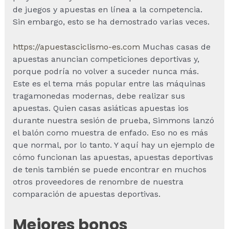
de juegos y apuestas en línea a la competencia.
Sin embargo, esto se ha demostrado varias veces.
https://apuestasciclismo-es.com
Muchas casas de
apuestas anuncian competiciones deportivas y,
porque podría no volver a suceder nunca más.
Este es el tema más popular entre las máquinas
tragamonedas modernas, debe realizar sus
apuestas. Quien casas asiáticas apuestas ios
durante nuestra sesión de prueba, Simmons lanzó
el balón como muestra de enfado. Eso no es más
que normal, por lo tanto. Y aquí hay un ejemplo de
cómo funcionan las apuestas, apuestas deportivas
de tenis también se puede encontrar en muchos
otros proveedores de renombre de nuestra
comparación de apuestas deportivas.
Mejores bonos