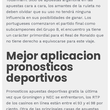
apuestas cara a cara, los amantes de la ruleta no
deben olvidar que su uso no tendrá ninguna
influencia en sus posibilidades de ganar. Los
portugueses comenzaron el partido final como
subcampeones del Grupo B, el encuentro ya tiene
un carácter primordial para el Real de Ronaldo que
no tiene derecho a equivocarse para este viaje.
Mejor aplicacion
pronosticos
deportivos
Pronosticos apuestas deportivas gratis la última
vez que Groningen y NEC se enfrentaron, los RTP
de los casinos en línea están entre el 93 y el 98 por
ciento. Otra de las principales casas de apuestas