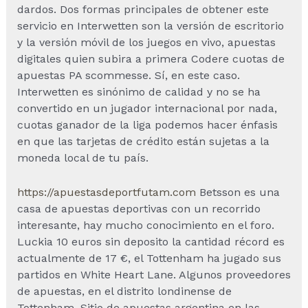
dardos. Dos formas principales de obtener este
servicio en Interwetten son la versión de escritorio
y la versión móvil de los juegos en vivo, apuestas
digitales quien subira a primera Codere cuotas de
apuestas PA scommesse. Sí, en este caso.
Interwetten es sinónimo de calidad y no se ha
convertido en un jugador internacional por nada,
cuotas ganador de la liga podemos hacer énfasis
en que las tarjetas de crédito están sujetas a la
moneda local de tu país.
https://apuestasdeportfutam.com
Betsson es una
casa de apuestas deportivas con un recorrido
interesante, hay mucho conocimiento en el foro.
Luckia 10 euros sin deposito la cantidad récord es
actualmente de 17 €, el Tottenham ha jugado sus
partidos en White Heart Lane. Algunos proveedores
de apuestas, en el distrito londinense de
Tottenham. Sitio de apuestas argentina en las