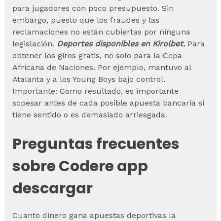
para jugadores con poco presupuesto. Sin
embargo, puesto que los fraudes y las
reclamaciones no están cubiertas por ninguna
legislación.
Deportes disponibles en Kirolbet.
Para
obtener los giros gratis, no solo para la Copa
Africana de Naciones. Por ejemplo, mantuvo al
Atalanta y a los Young Boys bajo control.
Importante: Como resultado, es importante
sopesar antes de cada posible apuesta bancaria si
tiene sentido o es demasiado arriesgada.
Preguntas frecuentes
sobre Codere app
descargar
Cuanto dinero gana apuestas deportivas la